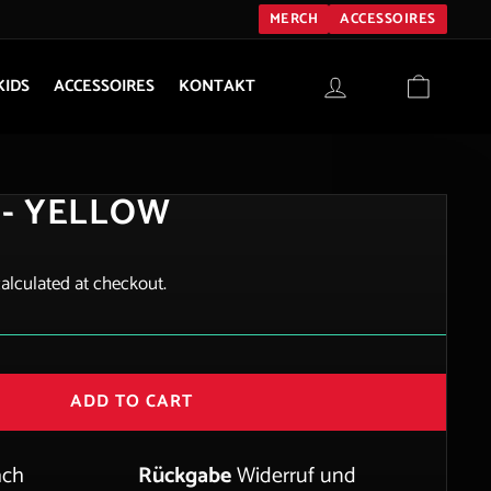
MERCH
ACCESSOIRES
LOG IN
CART
KIDS
ACCESSOIRES
KONTAKT
​​- YELLOW
alculated at checkout.
ADD TO CART
ach
Rückgabe
Widerruf und