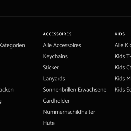
ACCESSOIRES
KIDS
Kategorien
Alle Accessoires
Alle K
Keychains
Kids T-
Sticker
Kids C
Lanyards
Kids M
jacken
Sonnenbrillen Erwachsene
Kids S
g
Cardholder
Nummernschildhalter
Hüte