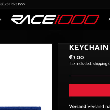
irekt von Race 1000.
S
KEYCHAIN 
€7,00
Regular
price
Tax included.
Shipping
c
Versand
Versand n