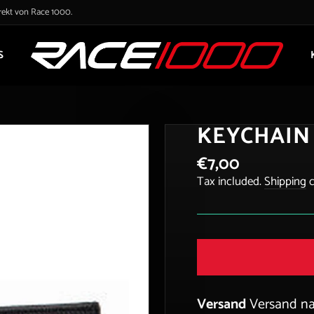
irekt von Race 1000.
S
KEYCHAIN ​
€7,00
Regular
price
Tax included.
Shipping
c
Versand
Versand n