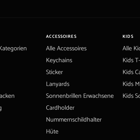
ACCESSOIRES
KIDS
Kategorien
Alle Accessoires
Alle K
Keychains
Kids T-
Sticker
Kids C
Lanyards
Kids M
jacken
Sonnenbrillen Erwachsene
Kids S
g
Cardholder
Nummernschildhalter
Hüte