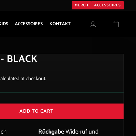
MERCH
ACCESSOIRES
LOG IN
CART
KIDS
ACCESSOIRES
KONTAKT
​- BLACK
alculated at checkout.
ADD TO CART
ach
Rückgabe
Widerruf und